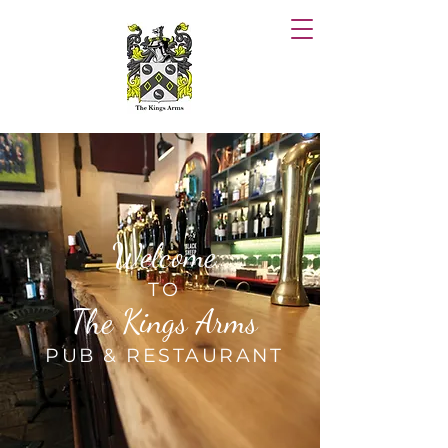
Wel
c
ome
TO
The Kings Arms
PUB & RESTAURANT