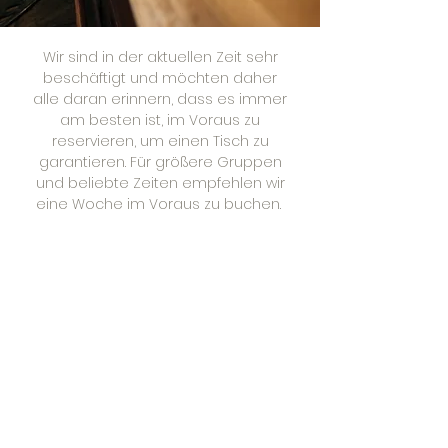
Wir sind in der aktuellen Zeit sehr
beschäftigt und möchten daher
alle daran erinnern, dass es immer
am besten ist, im Voraus zu
reservieren, um einen Tisch zu
garantieren. Für größere Gruppen
und beliebte Zeiten empfehlen wir
eine Woche im Voraus zu buchen. ​
Es gibt begrenzte Tische und Zeiten
für diejenigen, die Hunde
mitbringen. Bitte geben Sie an, ob
Sie beabsichtigen, einen Hund
mitzubringen, damit wir dies
vermerken können. ​
Für die neuesten
Tischverfügbarkeiten rufen Sie uns
direkt an.